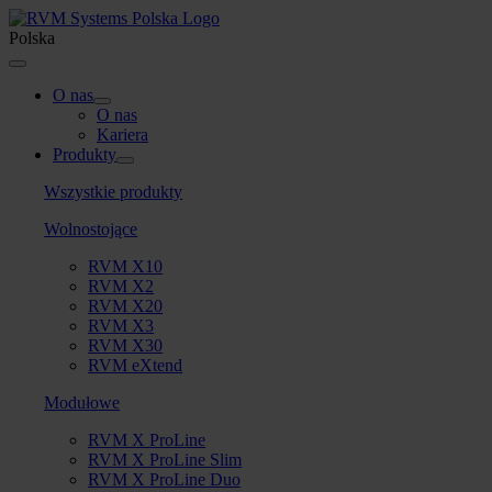
Skip
to
Polska
content
Toggle
Navigation
O nas
O nas
Kariera
Produkty
Wszystkie produkty
Wolnostojące
RVM X10
RVM X2
RVM X20
RVM X3
RVM X30
RVM eXtend
Modułowe
RVM X ProLine
RVM X ProLine Slim
RVM X ProLine Duo