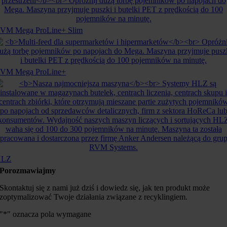
VM Mega ProLine+ Slim
VM Mega ProLine+
HLZ
Porozmawiajmy
Skontaktuj się z nami już dziś i dowiedz się, jak ten produkt może
zoptymalizować Twoje działania związane z recyklingiem.
"
*
" oznacza pola wymagane