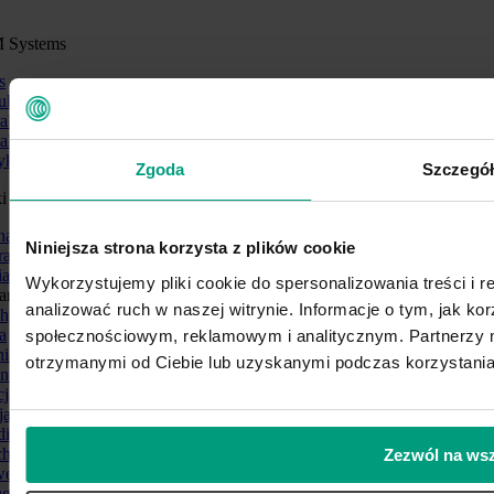
 Systems
s
ukty
alności
akt
tyka prywatności
Zgoda
Szczegół
i
national
Niniejsza strona korzysta z plików cookie
alia
ia
Wykorzystujemy pliki cookie do spersonalizowania treści i 
aria
analizować ruch w naszej witrynie. Informacje o tym, jak k
hy
a
społecznościowym, reklamowym i analitycznym. Partnerzy m
nia
otrzymanymi od Ciebie lub uzyskanymi podczas korzystania 
andia
cja
ja
dia
chy
Zezwól na wsz
egia
galia