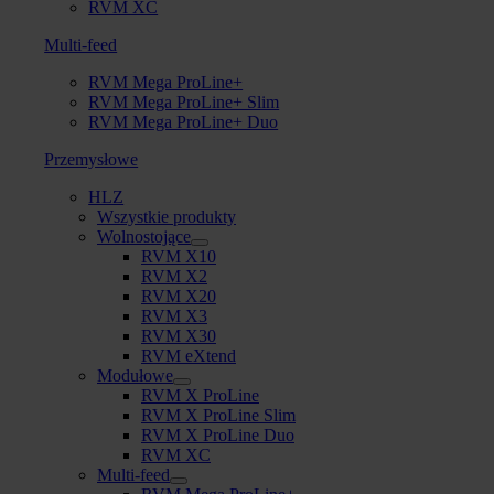
RVM XC
Multi-feed
RVM Mega ProLine+
RVM Mega ProLine+ Slim
RVM Mega ProLine+ Duo
Przemysłowe
HLZ
Wszystkie produkty
Wolnostojące
RVM X10
RVM X2
RVM X20
RVM X3
RVM X30
RVM eXtend
Modułowe
RVM X ProLine
RVM X ProLine Slim
RVM X ProLine Duo
RVM XC
Multi-feed