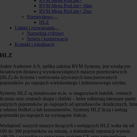
RVM Mega ProLine+
RVM Mega ProLine+ Slim
RVM Mega ProLine+ Duo
Przemysłowe
HLZ
Usługi i rozwiązania
Narzędzia cyfrowe
Serwis i konserwacja
Kontakt i lokalizacje
HLZ
Anker Andersen A/S, spółka zależna RVM Systems, jest wiodącym
światowym dostawcą wysokowydajnych maszyn przemysłowych
(HLZ) do liczenia i sortowania używanych kaucjonowanych
pojemników po napojach wielokrotnego i jednorazowego użytku.
Systemy HLZ są instalowane m.in. w magazynach butelek, centrach
liczenia oraz centrach skupu i zbiórki – które odbierają mieszane partie
zużytych pojemników po napojach od sprzedawców detalicznych, fir
z sektora HoReCa lub konsumentów. Systemy HLZ liczą i sortują
pojemniki po napojach na wymagane frakcje.
Wydajność naszych maszyn liczących i sortujących HLZ waha się od
100 do 300 pojemników na minutę, a dokładność rejestracji wynosi
≥99,5% i wszystkie są oznaczone znakiem CE oraz zatwierdzone