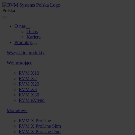
Skip
to
Polska
content
Toggle
Navigation
O nas
O nas
Kariera
Produkty
Wszystkie produkty
Wolnostojące
RVM X10
RVM X2
RVM X20
RVM X3
RVM X30
RVM eXtend
Modułowe
RVM X ProLine
RVM X ProLine Slim
RVM X ProLine Duo