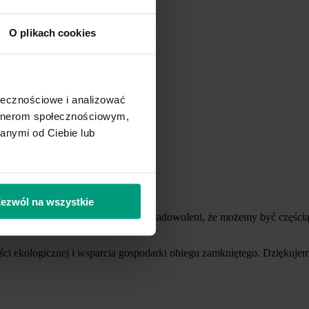
O plikach cookies
ołecznościowe i analizować
artnerom społecznościowym,
anymi od Ciebie lub
nes) dla sklepów sieci
Lewiatan
!
ezwól na wszystkie
nku detalicznym. Jesteśmy niezwykle zadowoleni, że możemy być części
i ekologicznej i wsparcia gospodarki obiegu zamkniętego. Dziękuje