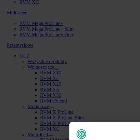
RVM XC
Multi-feed
RVM Mega ProLine+
RVM Mega ProLine+ Slim
RVM Mega ProLine+ Duo
Przemysłowe
HLZ
Wszystkie produkty
Wolnostojące
RVM X10
RVM X2
RVM X20
RVM X3
RVM X30
RVM eXtend
Modułowe
RVM X ProLine
RVM X ProLine Slim
RVM X ProLine Duo
RVM XC
Multi-feed