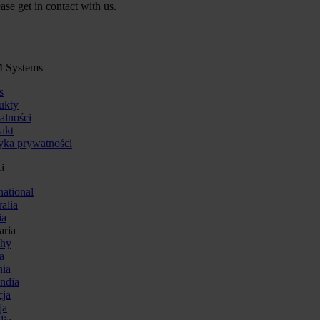
ase get in contact with us.
 Systems
s
ukty
alności
akt
tyka prywatności
i
national
alia
ia
aria
hy
a
nia
andia
cja
ja