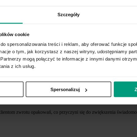
Szczegóły
 plików cookie
do spersonalizowania treści i reklam, aby oferować funkcje sp
ormacje o tym, jak korzystasz z naszej witryny, udostępniamy p
Partnerzy mogą połączyć te informacje z innymi danymi otrzym
nia z ich usług.
z dwóch głównych dostawców rozwiązań RVM (Reverse Vending Machi
Spersonalizuj
Z
u), co sprawia, że jest to jeden z największych graczy na polskim ry
entom zwrotu opakowań, co przyczyni się do zwiększenia świadomośc